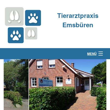
Tierarztpraxis
Emsbüren
MENÜ
Über uns
Kleintierpraxis
Großtierpraxis
Kontakt & Anfahrt