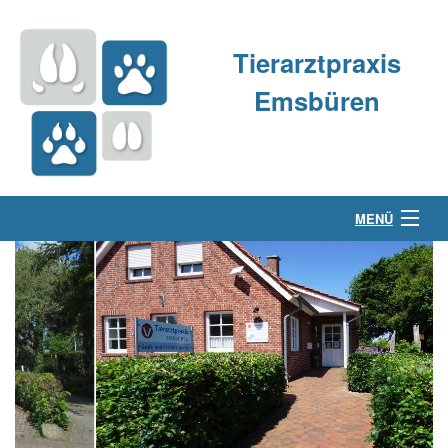
Tierarztpraxis
Emsbüren
MENÜ
Über uns
Kleintierpraxis
Großtierpraxis
Kontakt & Anfahrt