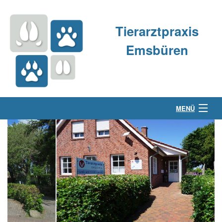
Tierarztpraxis
Emsbüren
MENÜ
Über uns
Kleintierpraxis
Großtierpraxis
Kontakt & Anfahrt