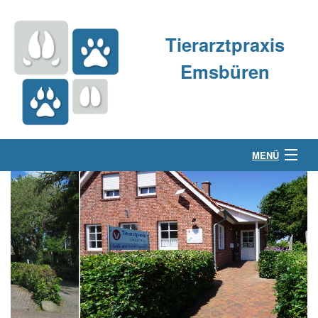
Tierarztpraxis
Emsbüren
MENÜ
Über uns
Kleintierpraxis
Großtierpraxis
Kontakt & Anfahrt