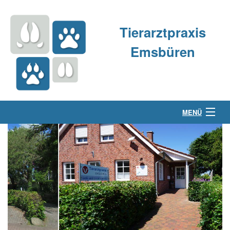
Tierarztpraxis
Emsbüren
MENÜ
Über uns
Kleintierpraxis
Großtierpraxis
Kontakt & Anfahrt