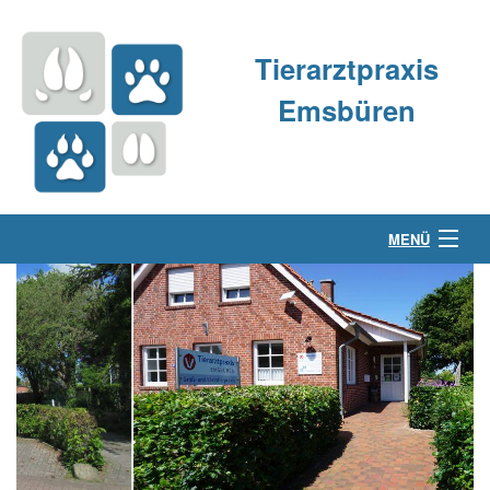
Tierarztpraxis
Emsbüren
MENÜ
Über uns
Kleintierpraxis
Großtierpraxis
Kontakt & Anfahrt