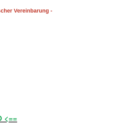
scher Vereinbarung -
O <==