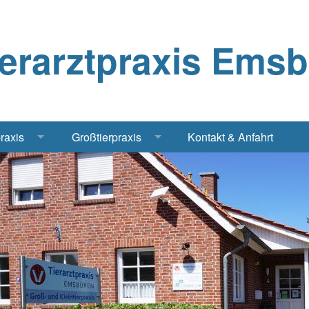
ierarztpraxis Ems
praxis
Großtierpraxis
Kontakt & Anfahrt
Katze
Bestandsbetreuung Schwein
iere
Bestandsbetreuung Rind
traschall Elektrochirurgie Narkose
Pferde
Geflügel, Tauben, Hühner