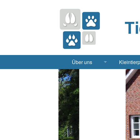
T
Über uns
Kleintier
Praxis
Hund, 
Apotheke
Heimt
Labor
Röntgen Ul
Notdienst
Jobs & Praktikum