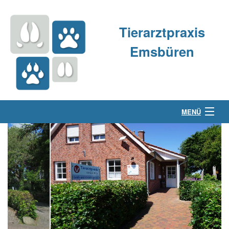
Tierarztpraxis
Emsbüren
MENÜ
Über uns
Kleintierpraxis
Großtierpraxis
Kontakt & Anfahrt