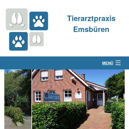
Tierarztpraxis
Emsbüren
MENÜ
Über uns
Kleintierpraxis
Großtierpraxis
Kontakt & Anfahrt