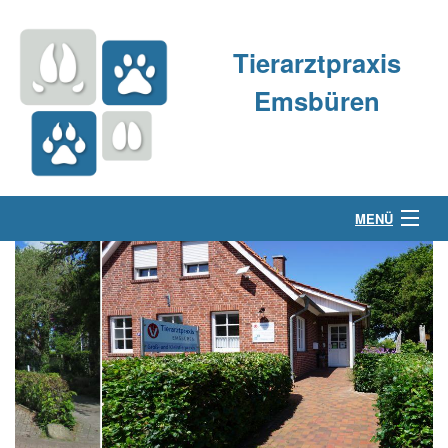
Tierarztpraxis
Emsbüren
MENÜ
Über uns
Kleintierpraxis
Großtierpraxis
Kontakt & Anfahrt