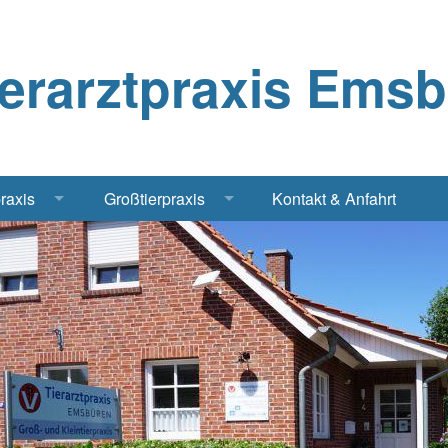
ierarztpraxis Ems
praxis
Großtierpraxis
Kontakt & Anfahrt
Katze
Bestandsbetreuung Schwein
iere
Bestandsbetreuung Rind
traschall Elektrochirurgie Narkose
Pferde
Geflügel, Tauben, Hühner