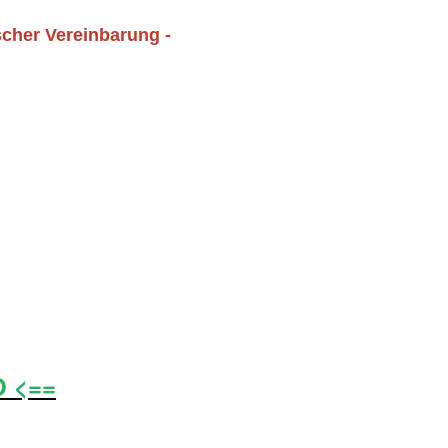
scher Vereinbarung -
O <==