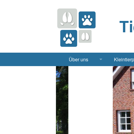
T
Über uns
Kleintier
Praxis
Hund, 
Apotheke
Heimt
Labor
Röntgen Ul
Notdienst
Jobs & Praktikum