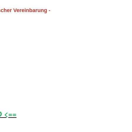
scher Vereinbarung -
O <==