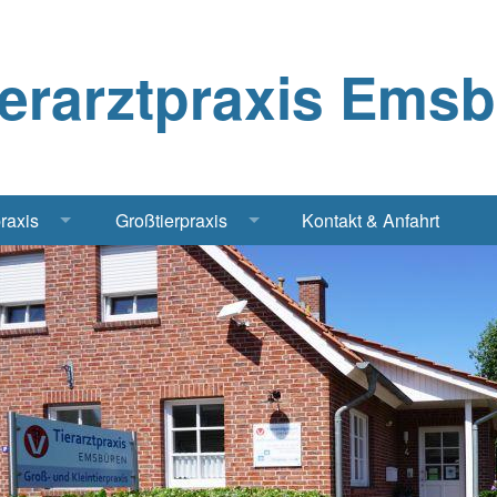
ierarztpraxis Ems
praxis
Großtierpraxis
Kontakt & Anfahrt
Katze
Bestandsbetreuung Schwein
iere
Bestandsbetreuung Rind
traschall Elektrochirurgie Narkose
Pferde
Geflügel, Tauben, Hühner