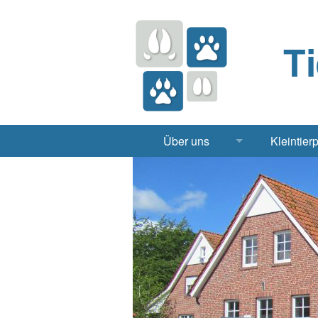
T
Über uns
Kleintier
Praxis
Hund, 
Apotheke
Heimt
Labor
Röntgen Ul
Notdienst
Jobs & Praktikum