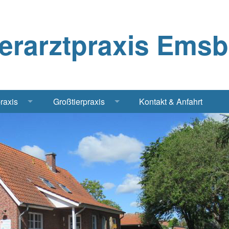
ierarztpraxis Ems
praxis
Großtierpraxis
Kontakt & Anfahrt
Katze
Bestandsbetreuung Schwein
iere
Bestandsbetreuung Rind
traschall Elektrochirurgie Narkose
Pferde
Geflügel, Tauben, Hühner