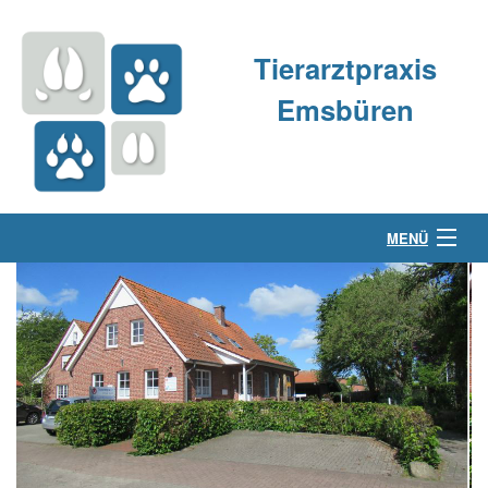
Tierarztpraxis
Emsbüren
MENÜ
Über uns
Kleintierpraxis
Großtierpraxis
Kontakt & Anfahrt