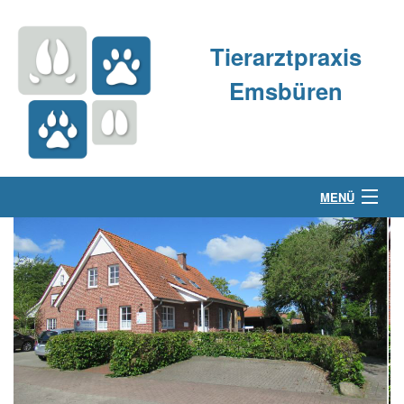
Tierarztpraxis
Emsbüren
MENÜ
Über uns
Kleintierpraxis
Großtierpraxis
Kontakt & Anfahrt