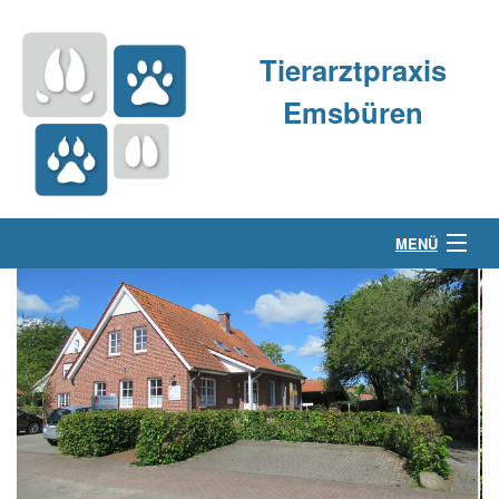
Tierarztpraxis
Emsbüren
MENÜ
Über uns
Kleintierpraxis
Großtierpraxis
Kontakt & Anfahrt