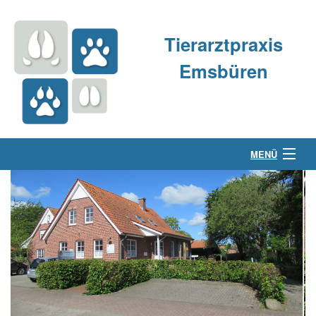
Tierarztpraxis
Emsbüren
MENÜ
Über uns
Kleintierpraxis
Großtierpraxis
Kontakt & Anfahrt