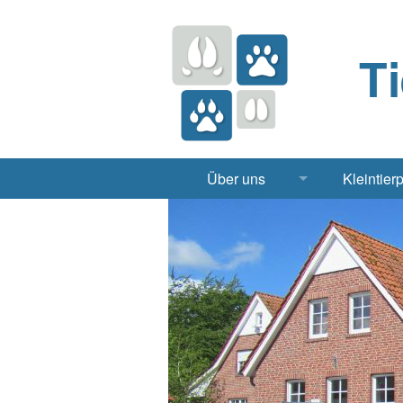
T
Über uns
Kleintier
Praxis
Hund, 
Apotheke
Heimt
Labor
Röntgen Ul
Notdienst
Jobs & Praktikum