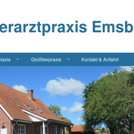
ierarztpraxis Ems
praxis
Großtierpraxis
Kontakt & Anfahrt
Katze
Bestandsbetreuung Schwein
iere
Bestandsbetreuung Rind
traschall Elektrochirurgie Narkose
Pferde
Geflügel, Tauben, Hühner