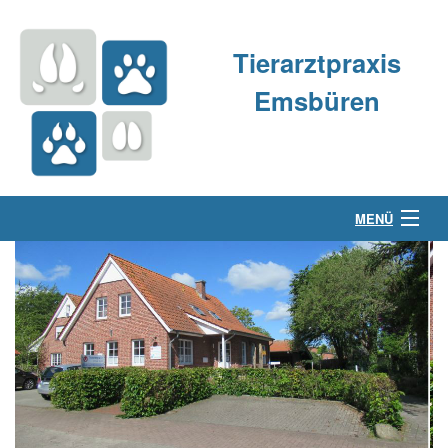
Tierarztpraxis
Emsbüren
MENÜ
Über uns
Kleintierpraxis
Großtierpraxis
Kontakt & Anfahrt