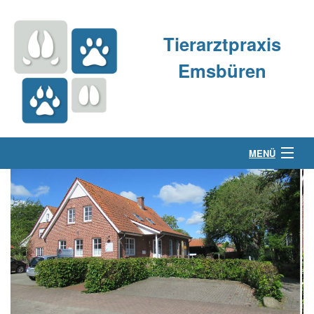
Tierarztpraxis
Emsbüren
MENÜ
Über uns
Kleintierpraxis
Großtierpraxis
Kontakt & Anfahrt