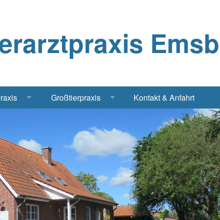
ierarztpraxis Ems
praxis
Großtierpraxis
Kontakt & Anfahrt
Katze
Bestandsbetreuung Schwein
iere
Bestandsbetreuung Rind
traschall Elektrochirurgie Narkose
Pferde
Geflügel, Tauben, Hühner