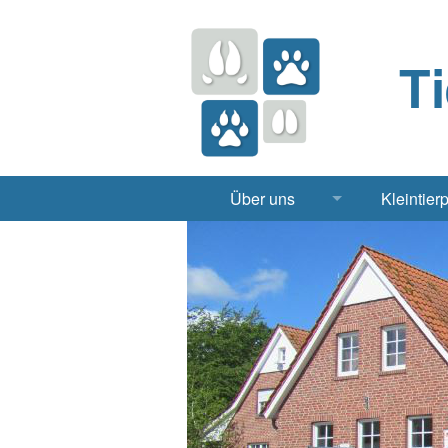
T
Über uns
Kleintier
Praxis
Hund, 
Apotheke
Heimt
Labor
Röntgen Ul
Notdienst
Jobs & Praktikum