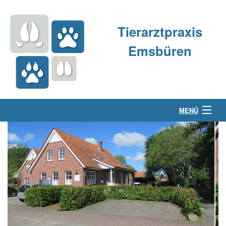
Tierarztpraxis
Emsbüren
MENÜ
Über uns
Kleintierpraxis
Großtierpraxis
Kontakt & Anfahrt