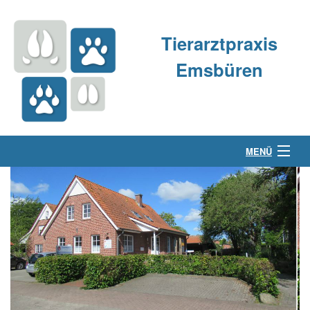
Tierarztpraxis
Emsbüren
MENÜ
Über uns
Kleintierpraxis
Großtierpraxis
Kontakt & Anfahrt