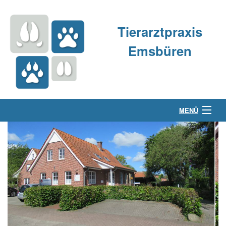
Tierarztpraxis
Emsbüren
MENÜ
Über uns
Kleintierpraxis
Großtierpraxis
Kontakt & Anfahrt