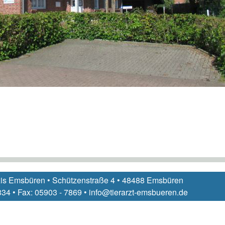
xis Emsbüren • Schützenstraße 4 • 48488 Emsbüren
 334 • Fax: 05903 - 7869 • info@tierarzt-emsbueren.de