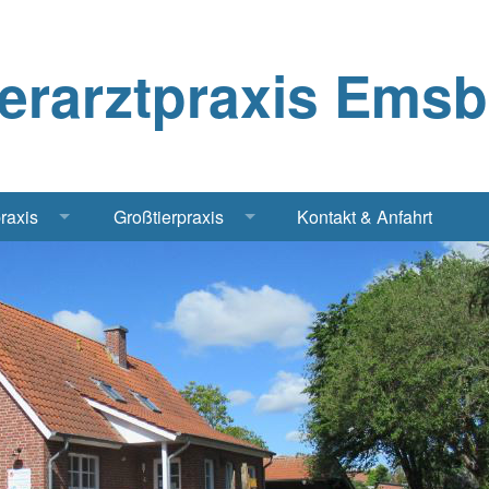
ierarztpraxis Ems
praxis
Großtierpraxis
Kontakt & Anfahrt
Katze
Bestandsbetreuung Schwein
iere
Bestandsbetreuung Rind
traschall Elektrochirurgie Narkose
Pferde
Geflügel, Tauben, Hühner