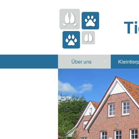
T
Über uns
Kleintier
Praxis
Hund, 
Apotheke
Heimt
Labor
Röntgen Ul
Notdienst
Jobs & Praktikum