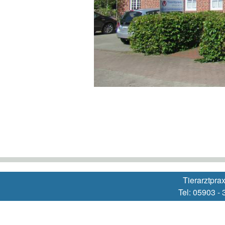
Tierarztpra
Tel: 05903 -