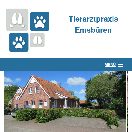
Tierarztpraxis
Emsbüren
MENÜ
Über uns
Kleintierpraxis
Großtierpraxis
Kontakt & Anfahrt