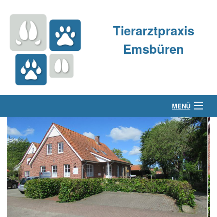
Tierarztpraxis
Emsbüren
MENÜ
Über uns
Kleintierpraxis
Großtierpraxis
Kontakt & Anfahrt