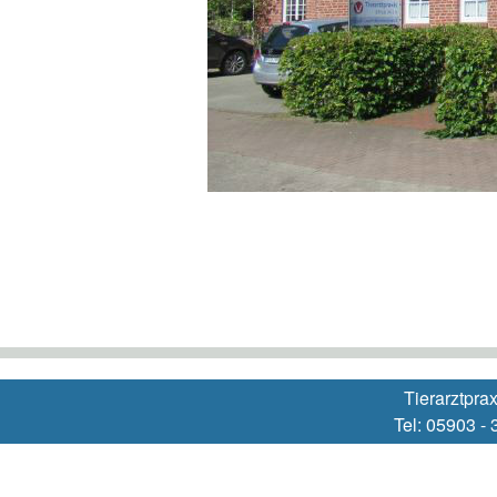
Tierarztpra
Tel: 05903 -