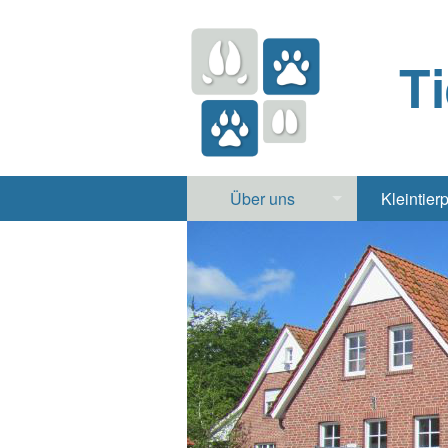
T
Über uns
Kleintier
Praxis
Hund, 
Apotheke
Heimt
Labor
Röntgen Ul
Notdienst
Jobs & Praktikum