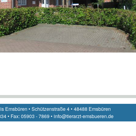
xis Emsbüren • Schützenstraße 4 • 48488 Emsbüren
 334 • Fax: 05903 - 7869 • info@tierarzt-emsbueren.de