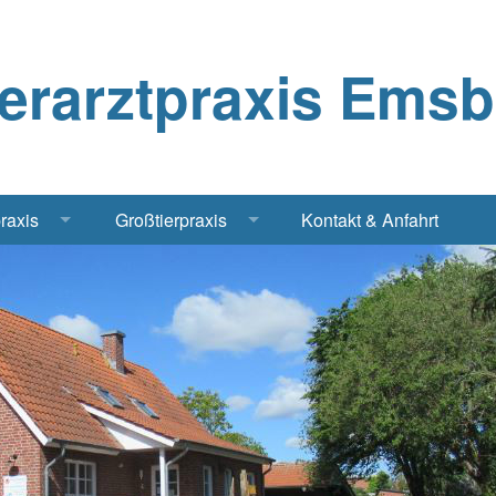
ierarztpraxis Ems
praxis
Großtierpraxis
Kontakt & Anfahrt
Katze
Bestandsbetreuung Schwein
iere
Bestandsbetreuung Rind
traschall Elektrochirurgie Narkose
Pferde
Geflügel, Tauben, Hühner