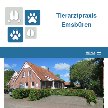
Tierarztpraxis
Emsbüren
MENÜ
Über uns
Kleintierpraxis
Großtierpraxis
Kontakt & Anfahrt