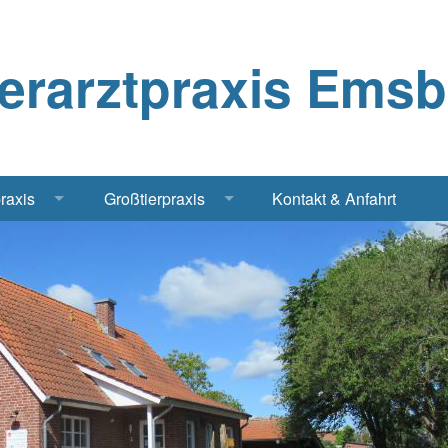
ierarztpraxis Ems
praxis
Großtierpraxis
Kontakt & Anfahrt
Katze
Bestandsbetreuung Schwein
iere
Bestandsbetreuung Rind
traschall Elektrochirurgie Narkose
Pferde
Geflügel, Tauben, Hühner