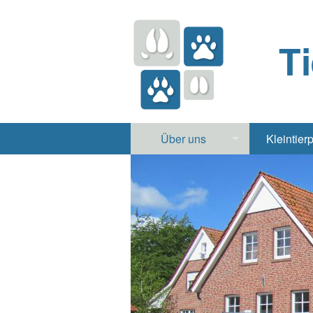
T
Über uns
Kleintier
Praxis
Hund, 
Apotheke
Heimt
Labor
Röntgen Ul
Notdienst
Jobs & Praktikum