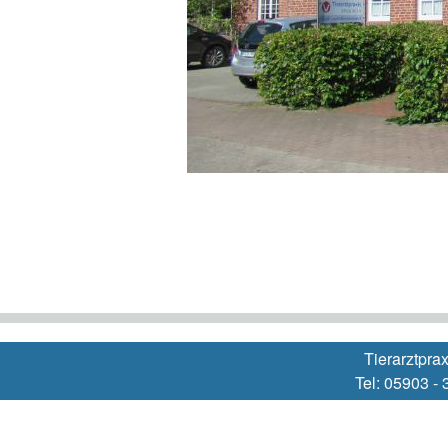
Tierarztpra
Tel: 05903 -