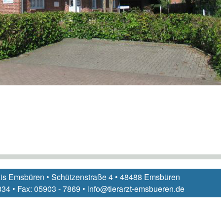
xis Emsbüren • Schützenstraße 4 • 48488 Emsbüren
 334 • Fax: 05903 - 7869 • info@tierarzt-emsbueren.de