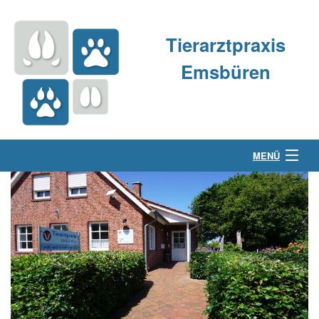
Tierarztpraxis
Emsbüren
MENÜ
Über uns
Kleintierpraxis
Großtierpraxis
Kontakt & Anfahrt