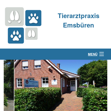
Tierarztpraxis
Emsbüren
MENÜ
Über uns
Kleintierpraxis
Großtierpraxis
Kontakt & Anfahrt