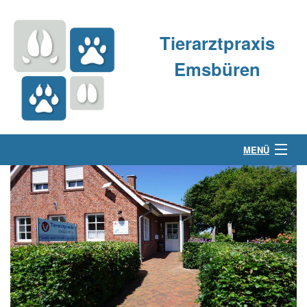
Tierarztpraxis
Emsbüren
MENÜ
Über uns
Kleintierpraxis
Großtierpraxis
Kontakt & Anfahrt