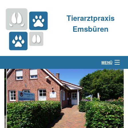
Tierarztpraxis
Emsbüren
MENÜ
Über uns
Kleintierpraxis
Großtierpraxis
Kontakt & Anfahrt