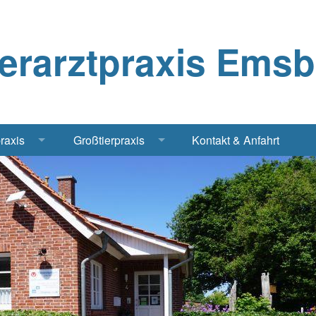
ierarztpraxis Ems
praxis
Großtierpraxis
Kontakt & Anfahrt
Katze
Bestandsbetreuung Schwein
iere
Bestandsbetreuung Rind
traschall Elektrochirurgie Narkose
Pferde
Geflügel, Tauben, Hühner