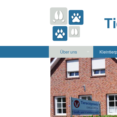
T
Über uns
Kleintier
Praxis
Hund, 
Apotheke
Heimt
Labor
Röntgen Ul
Notdienst
Jobs & Praktikum