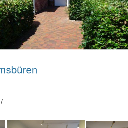
Emsbüren
!