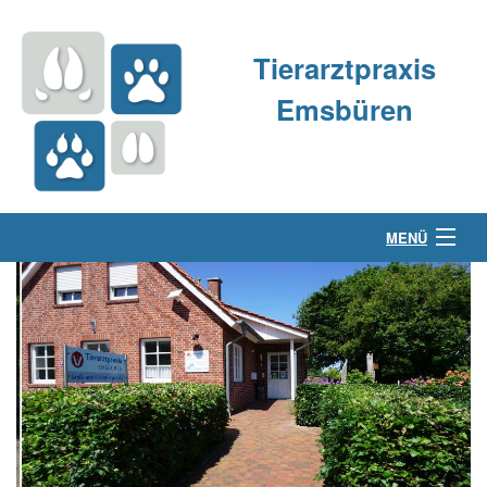
Tierarztpraxis
Emsbüren
MENÜ
Über uns
Kleintierpraxis
Großtierpraxis
Kontakt & Anfahrt