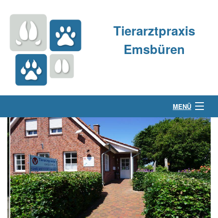
Tierarztpraxis
Emsbüren
MENÜ
Über uns
Kleintierpraxis
Großtierpraxis
Kontakt & Anfahrt