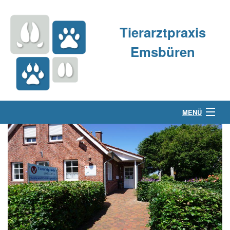
Tierarztpraxis
Emsbüren
MENÜ
Über uns
Kleintierpraxis
Großtierpraxis
Kontakt & Anfahrt