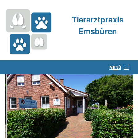
Tierarztpraxis
Emsbüren
MENÜ
Über uns
Kleintierpraxis
Großtierpraxis
Kontakt & Anfahrt