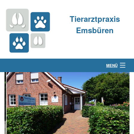
Tierarztpraxis
Emsbüren
MENÜ
Über uns
Kleintierpraxis
Großtierpraxis
Kontakt & Anfahrt