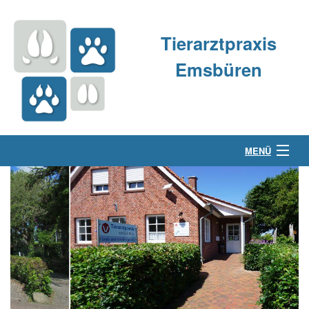
Tierarztpraxis
Emsbüren
MENÜ
Über uns
Kleintierpraxis
Großtierpraxis
Kontakt & Anfahrt