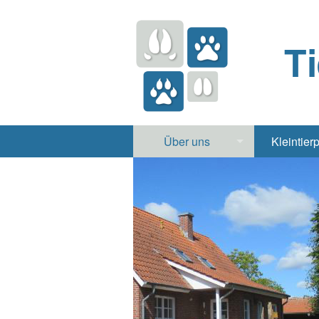
T
Über uns
Kleintier
Praxis
Hund, 
Apotheke
Heimt
Labor
Röntgen Ul
Notdienst
Jobs & Praktikum