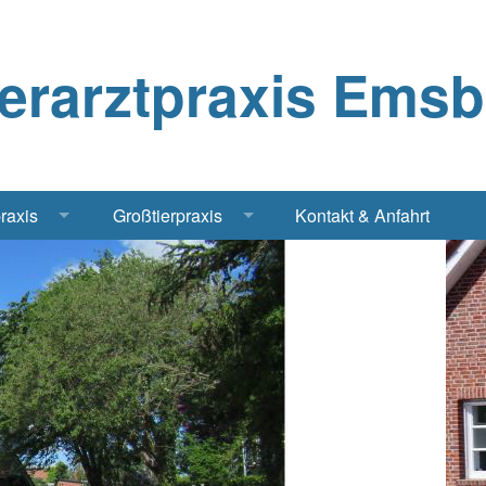
ierarztpraxis Ems
praxis
Großtierpraxis
Kontakt & Anfahrt
Katze
Bestandsbetreuung Schwein
iere
Bestandsbetreuung Rind
traschall Elektrochirurgie Narkose
Pferde
Geflügel, Tauben, Hühner