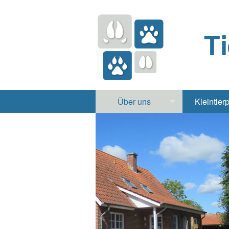
T
Über uns
Kleintier
Praxis
Hund, 
Apotheke
Heimt
Labor
Röntgen Ul
Notdienst
Jobs & Praktikum