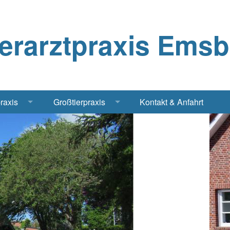
ierarztpraxis Ems
praxis
Großtierpraxis
Kontakt & Anfahrt
Katze
Bestandsbetreuung Schwein
iere
Bestandsbetreuung Rind
traschall Elektrochirurgie Narkose
Pferde
Geflügel, Tauben, Hühner