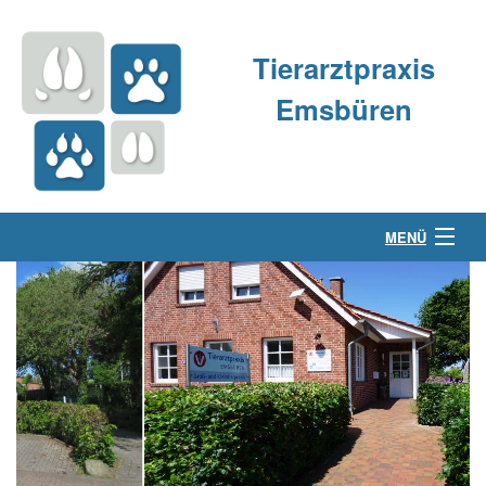
Tierarztpraxis
Emsbüren
MENÜ
Über uns
Kleintierpraxis
Großtierpraxis
Kontakt & Anfahrt