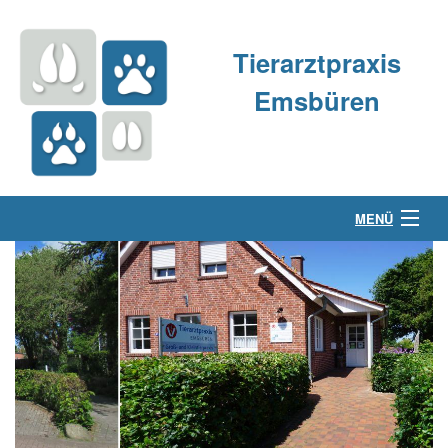
Tierarztpraxis
Emsbüren
MENÜ
Über uns
Kleintierpraxis
Großtierpraxis
Kontakt & Anfahrt