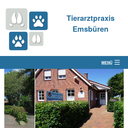
Tierarztpraxis
Emsbüren
MENÜ
Über uns
Kleintierpraxis
Großtierpraxis
Kontakt & Anfahrt