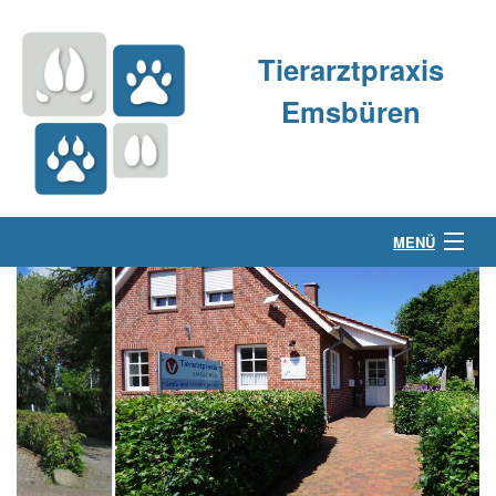
Tierarztpraxis
Emsbüren
MENÜ
Über uns
Kleintierpraxis
Großtierpraxis
Kontakt & Anfahrt