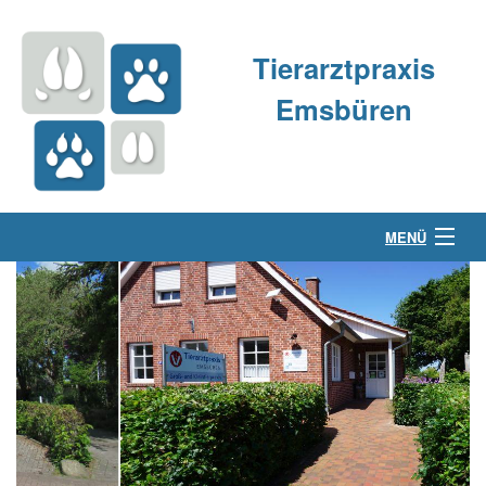
Tierarztpraxis
Emsbüren
MENÜ
Über uns
Kleintierpraxis
Großtierpraxis
Kontakt & Anfahrt