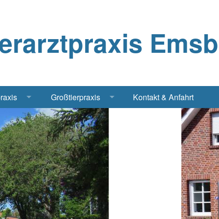
ierarztpraxis Ems
praxis
Großtierpraxis
Kontakt & Anfahrt
Katze
Bestandsbetreuung Schwein
iere
Bestandsbetreuung Rind
traschall Elektrochirurgie Narkose
Pferde
Geflügel, Tauben, Hühner