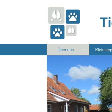
T
Über uns
Kleintier
Praxis
Hund, 
Apotheke
Heimt
Labor
Röntgen Ul
Notdienst
Jobs & Praktikum