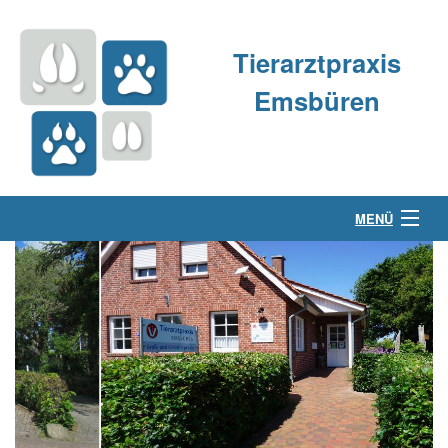
Tierarztpraxis
Emsbüren
MENÜ
Über uns
Kleintierpraxis
Großtierpraxis
Kontakt & Anfahrt